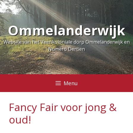
Ga
naar
de
Ommelanderwijk
inhoud
Website van het Veenkoloniale dorp Ommelanderwijk en
Numero Dertien
Menu
Fancy Fair voor jong &
oud!