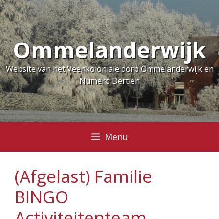
Ga
naar
de
Ommelanderwijk
inhoud
Website van het Veenkoloniale dorp Ommelanderwijk en
Numero Dertien
Menu
(Afgelast) Familie
BINGO
Activiteitenteam