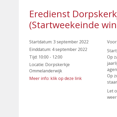
Eredienst Dorpsker
(Startweekeinde win
Startdatum:
3 september 2022
Voor
Einddatum:
4 september 2022
Star
Tijd:
10:00 - 12:00
Op z
jaarl
Locatie:
Dorpskerkje
agen
Ommelanderwijk
Op z
Meer info: klik op deze link
staan
Let 
weer