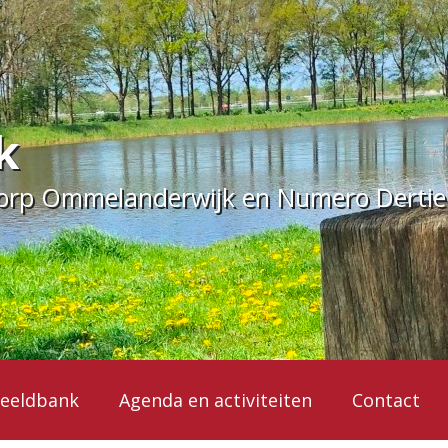
k
dorp Ommelanderwijk en Numero Derti
eeldbank
Agenda en activiteiten
Contact