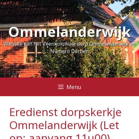
Ga
naar
de
Ommelanderwijk
inhoud
Website van het Veenkoloniale dorp Ommelanderwijk en
Numero Dertien
Menu
Eredienst dorpskerkje
Ommelanderwijk (Let
op: aanvang 11u00)