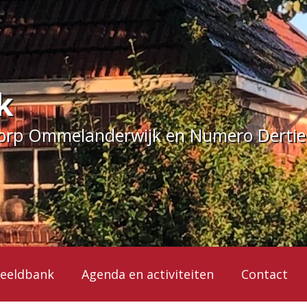
k
dorp Ommelanderwijk en Numero Derti
eeldbank
Agenda en activiteiten
Contact