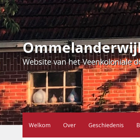
Ga
naar
de
inhoud
Ommelanderwij
Website van het Veenkoloniale 
Welkom
Over
Geschiedenis
B