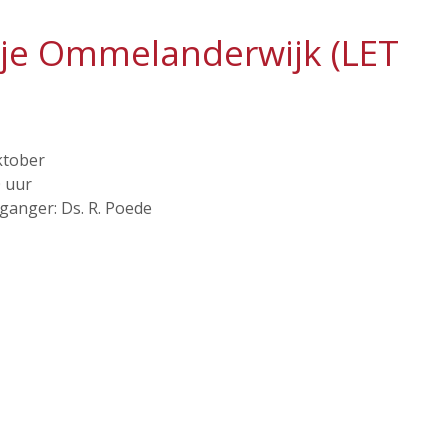
kje Ommelanderwijk (LET
ktober
0 uur
ganger: Ds. R. Poede