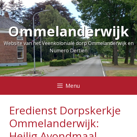
Ga
naar
de
Ommelanderwijk
inhoud
Website van het Veenkoloniale dorp Ommelanderwijk en
Numero Dertien
Menu
Eredienst Dorpskerkje
Ommelanderwijk:
Heilig Avondmaal