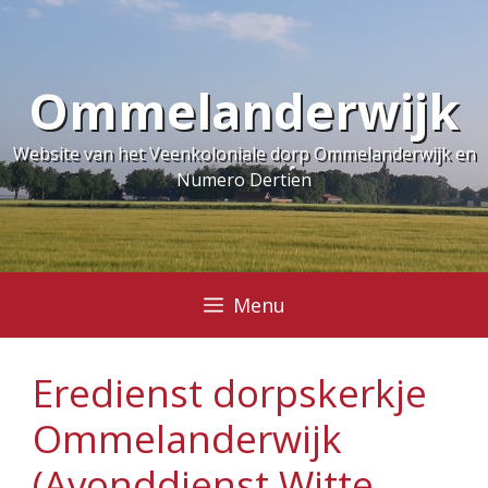
Ga
naar
de
Ommelanderwijk
inhoud
Website van het Veenkoloniale dorp Ommelanderwijk en
Numero Dertien
Menu
Eredienst dorpskerkje
Ommelanderwijk
(Avonddienst Witte