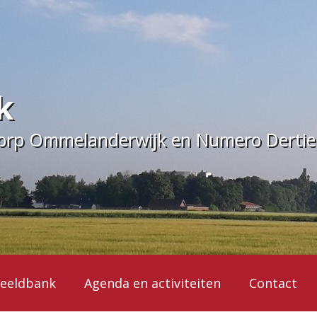
k
dorp Ommelanderwijk en Numero Derti
eeldbank
Agenda en activiteiten
Contact