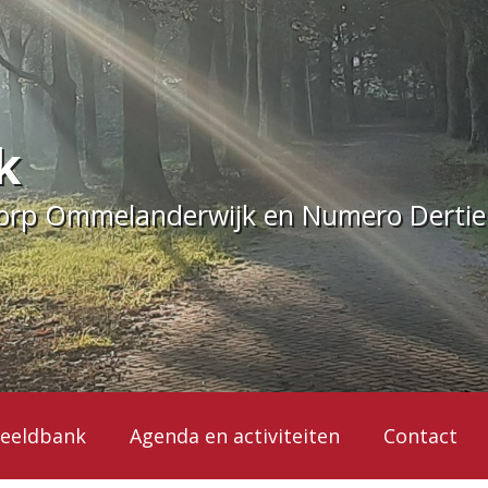
k
dorp Ommelanderwijk en Numero Derti
eeldbank
Agenda en activiteiten
Contact