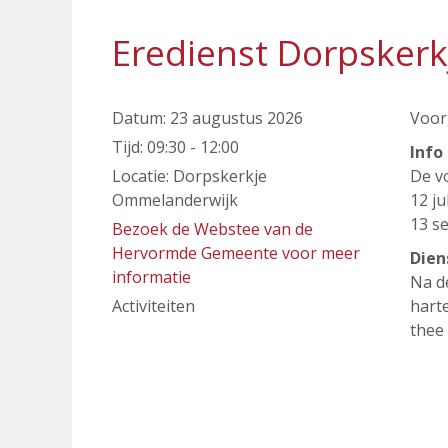
Eredienst Dorpsker
Datum:
23 augustus 2026
Voor
Tijd:
09:30 - 12:00
Info
Locatie:
Dorpskerkje
De v
Ommelanderwijk
12 ju
13 s
Bezoek de Webstee van de
Hervormde Gemeente voor meer
Dien
informatie
Na d
Activiteiten
hart
thee