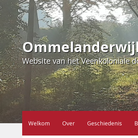
Ga
naar
de
inhoud
Ommelanderwij
Website van het Veenkoloniale 
Welkom
Over
Geschiedenis
B