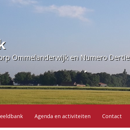
k
dorp Ommelanderwijk en Numero Derti
eeldbank
Agenda en activiteiten
Contact