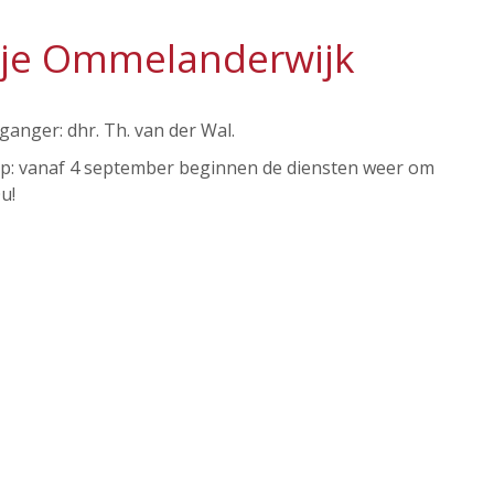
kje Ommelanderwijk
anger: dhr. Th. van der Wal.
op: vanaf 4 september beginnen de diensten weer om
u!