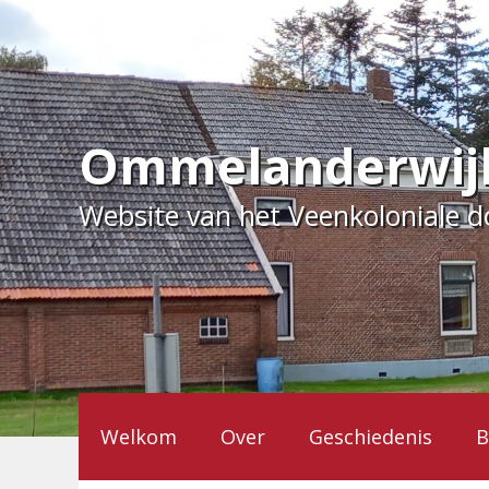
Ga
naar
de
inhoud
Ommelanderwij
Website van het Veenkoloniale 
Welkom
Over
Geschiedenis
B