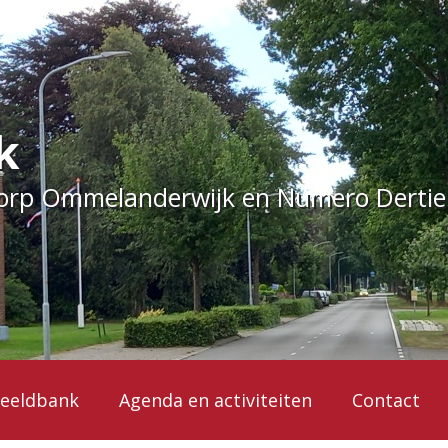
k
dorp Ommelanderwijk en Numero Derti
eeldbank
Agenda en activiteiten
Contact