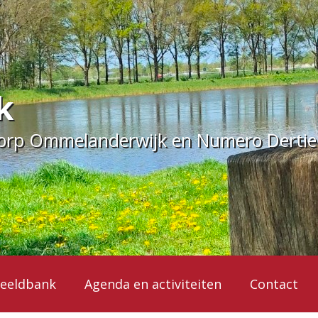
k
dorp Ommelanderwijk en Numero Derti
eeldbank
Agenda en activiteiten
Contact