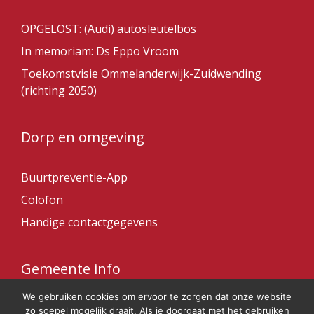
OPGELOST: (Audi) autosleutelbos
In memoriam: Ds Eppo Vroom
Toekomstvisie Ommelanderwijk-Zuidwending
(richting 2050)
Dorp en omgeving
Buurtpreventie-App
Colofon
Handige contactgegevens
Gemeente info
We gebruiken cookies om ervoor te zorgen dat onze website
Gemeente Veendam
zo soepel mogelijk draait. Als je doorgaat met het gebruiken