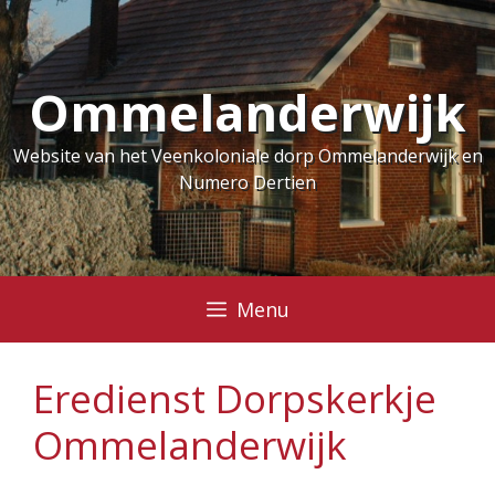
Ga
naar
de
Ommelanderwijk
inhoud
Website van het Veenkoloniale dorp Ommelanderwijk en
Numero Dertien
Menu
Eredienst Dorpskerkje
Ommelanderwijk