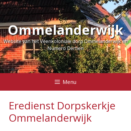
Ga
naar
de
Ommelanderwijk
inhoud
Website van het Veenkoloniale dorp Ommelanderwijk en
Numero Dertien
Menu
Eredienst Dorpskerkje
Ommelanderwijk