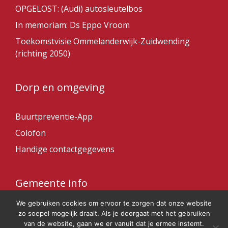
OPGELOST: (Audi) autosleutelbos
In memoriam: Ds Eppo Vroom
Toekomstvisie Ommelanderwijk-Zuidwending
(richting 2050)
Dorp en omgeving
Buurtpreventie-App
Colofon
Handige contactgegevens
Gemeente info
We gebruiken cookies om ervoor te zorgen dat onze website
Gemeente Veendam
zo soepel mogelijk draait. Als je doorgaat met het gebruiken
van de website, gaan we er vanuit dat je ermee instemt.