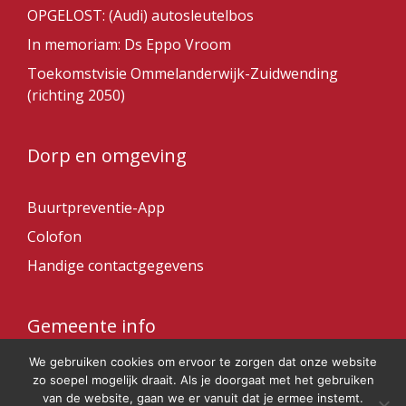
OPGELOST: (Audi) autosleutelbos
In memoriam: Ds Eppo Vroom
Toekomstvisie Ommelanderwijk-Zuidwending
(richting 2050)
Dorp en omgeving
Buurtpreventie-App
Colofon
Handige contactgegevens
Gemeente info
We gebruiken cookies om ervoor te zorgen dat onze website
Gemeente Veendam
zo soepel mogelijk draait. Als je doorgaat met het gebruiken
van de website, gaan we er vanuit dat je ermee instemt.