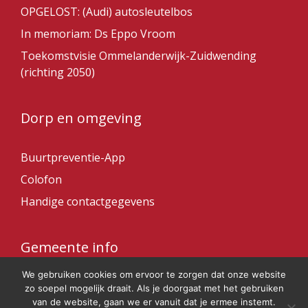
OPGELOST: (Audi) autosleutelbos
In memoriam: Ds Eppo Vroom
Toekomstvisie Ommelanderwijk-Zuidwending
(richting 2050)
Dorp en omgeving
Buurtpreventie-App
Colofon
Handige contactgegevens
Gemeente info
We gebruiken cookies om ervoor te zorgen dat onze website
Gemeente Veendam
zo soepel mogelijk draait. Als je doorgaat met het gebruiken
van de website, gaan we er vanuit dat je ermee instemt.