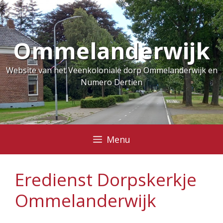
Ga
naar
de
Ommelanderwijk
inhoud
Website van het Veenkoloniale dorp Ommelanderwijk en
Numero Dertien
Menu
Eredienst Dorpskerkje
Ommelanderwijk