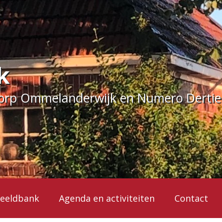
k
dorp Ommelanderwijk en Numero Derti
eeldbank
Agenda en activiteiten
Contact