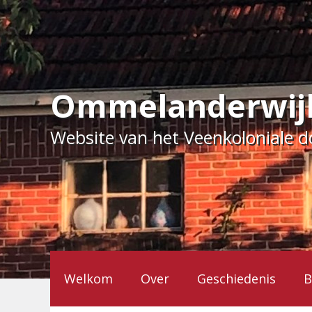
Ga
naar
de
inhoud
Ommelanderwij
Website van het Veenkoloniale 
Welkom
Over
Geschiedenis
B