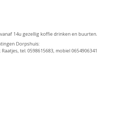
anaf 14u gezellig koffie drinken en buurten.
htingen Dorpshuis:
 Raatjes, tel. 0598615683, mobiel 0654906341