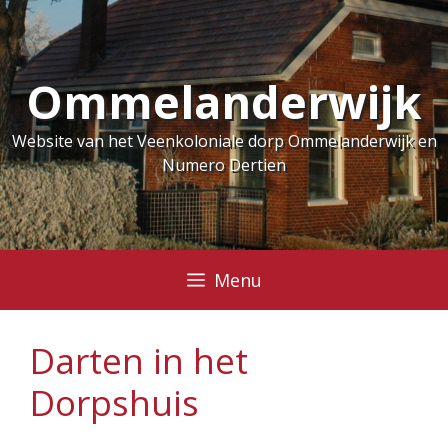
Ga
naar
de
Ommelanderwijk
inhoud
Website van het Veenkoloniale dorp Ommelanderwijk en
Numero Dertien
Menu
Darten in het
Dorpshuis