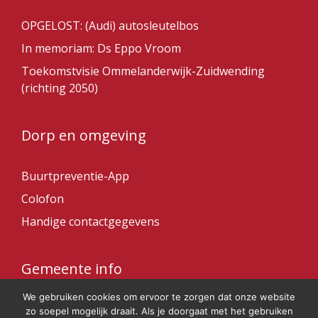
OPGELOST: (Audi) autosleutelbos
In memoriam: Ds Eppo Vroom
Toekomstvisie Ommelanderwijk-Zuidwending
(richting 2050)
Dorp en omgeving
Buurtpreventie-App
Colofon
Handige contactgegevens
Gemeente info
We gebruiken cookies om ervoor te zorgen dat onze website
Gemeente Veendam
zo soepel mogelijk draait. Als je doorgaat met het gebruiken