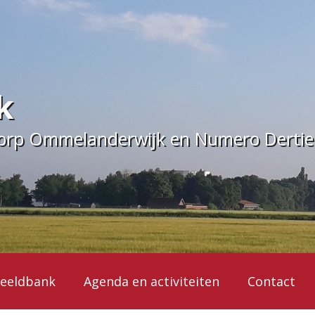
k
dorp Ommelanderwijk en Numero Derti
eeldbank
Agenda en activiteiten
Contact