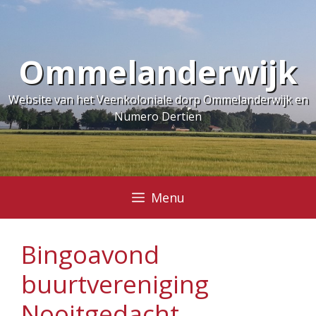
Ga
naar
de
Ommelanderwijk
inhoud
Website van het Veenkoloniale dorp Ommelanderwijk en
Numero Dertien
Menu
Bingoavond
buurtvereniging
Nooitgedacht