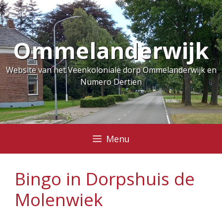
Ga
naar
de
Ommelanderwijk
inhoud
Website van het Veenkoloniale dorp Ommelanderwijk en
Numero Dertien
Menu
Bingo in Dorpshuis de
Molenwiek