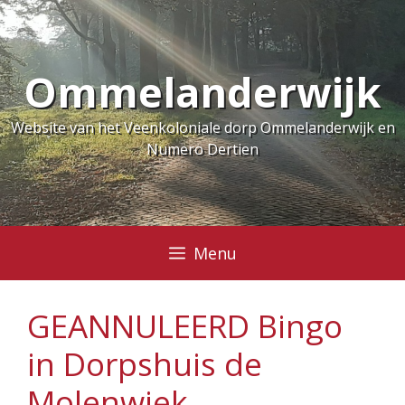
Ga
naar
de
Ommelanderwijk
inhoud
Website van het Veenkoloniale dorp Ommelanderwijk en
Numero Dertien
Menu
GEANNULEERD Bingo
in Dorpshuis de
Molenwiek