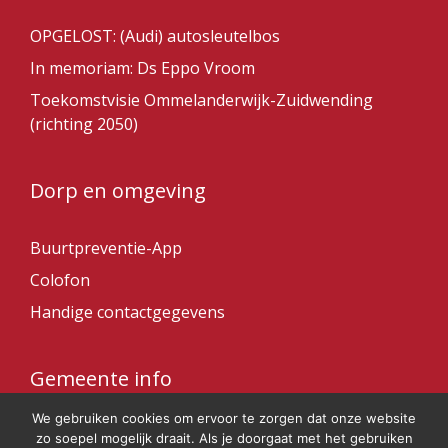
OPGELOST: (Audi) autosleutelbos
In memoriam: Ds Eppo Vroom
Toekomstvisie Ommelanderwijk-Zuidwending
(richting 2050)
Dorp en omgeving
Buurtpreventie-App
Colofon
Handige contactgegevens
Gemeente info
We gebruiken cookies om ervoor te zorgen dat onze website
Gemeente Veendam
zo soepel mogelijk draait. Als je doorgaat met het gebruiken