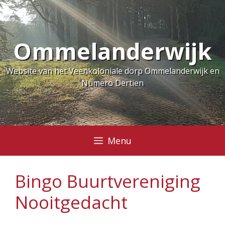
Ga
naar
de
Ommelanderwijk
inhoud
Website van het Veenkoloniale dorp Ommelanderwijk en
Numero Dertien
Menu
Bingo Buurtvereniging
Nooitgedacht