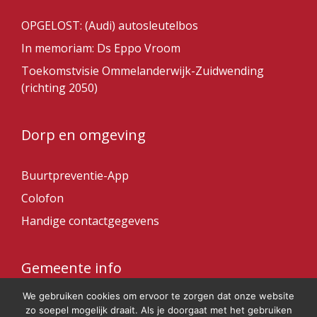
OPGELOST: (Audi) autosleutelbos
In memoriam: Ds Eppo Vroom
Toekomstvisie Ommelanderwijk-Zuidwending
(richting 2050)
Dorp en omgeving
Buurtpreventie-App
Colofon
Handige contactgegevens
Gemeente info
We gebruiken cookies om ervoor te zorgen dat onze website
Gemeente Veendam
zo soepel mogelijk draait. Als je doorgaat met het gebruiken