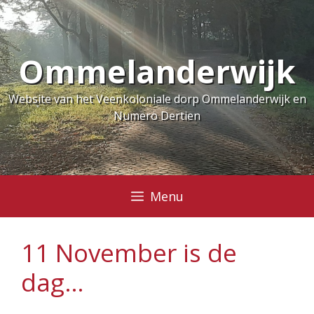
Ga
naar
de
Ommelanderwijk
inhoud
Website van het Veenkoloniale dorp Ommelanderwijk en
Numero Dertien
Menu
11 November is de
dag…