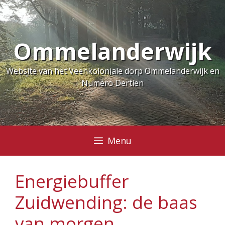
Ga
naar
de
Ommelanderwijk
inhoud
Website van het Veenkoloniale dorp Ommelanderwijk en
Numero Dertien
Menu
Energiebuffer
Zuidwending: de baas
van morgen,