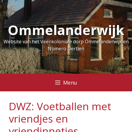
Ga
naar
de
Ommelanderwijk
inhoud
Website van het Veenkoloniale dorp Ommelanderwijk en
Numero Dertien
Menu
DWZ: Voetballen met
vriendjes en
vriendinnetjes