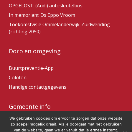
OPGELOST: (Audi) autosleutelbos
In memoriam: Ds Eppo Vroom
Toekomstvisie Ommelanderwijk-Zuidwending
(richting 2050)
Dorp en omgeving
Buurtpreventie-App
Colofon
Handige contactgegevens
Gemeente info
We gebruiken cookies om ervoor te zorgen dat onze website
Gemeente Veendam
zo soepel mogelijk draait. Als je doorgaat met het gebruiken
van de website, gaan we er vanuit dat je ermee instemt.