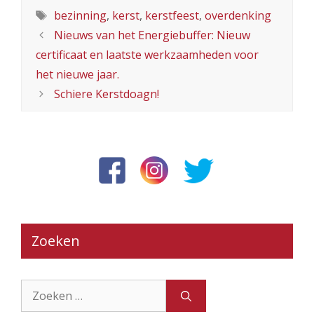
Tags
bezinning
,
kerst
,
kerstfeest
,
overdenking
Nieuws van het Energiebuffer: Nieuw
certificaat en laatste werkzaamheden voor
het nieuwe jaar.
Schiere Kerstdoagn!
Zoeken
Zoek
naar: