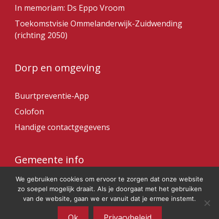
In memoriam: Ds Eppo Vroom
Toekomstvisie Ommelanderwijk-Zuidwending
(richting 2050)
Dorp en omgeving
Buurtpreventie-App
Colofon
Handige contactgegevens
Gemeente info
We gebruiken cookies om ervoor te zorgen dat onze website
Gemeente Veendam
zo soepel mogelijk draait. Als je doorgaat met het gebruiken
van de website, gaan we er vanuit dat je ermee instemt.
Ok
Privacybeleid