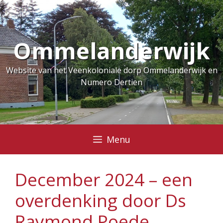
Ga
naar
de
Ommelanderwijk
inhoud
Website van het Veenkoloniale dorp Ommelanderwijk en
Numero Dertien
Menu
December 2024 – een
overdenking door Ds
Raymond Poede