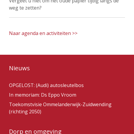
Vergeet u niet om het oude papier tijdig langs de
weg te zetten?
Naar agenda en activiteiten >>
Nieuws
OPGELOST: (Audi) autosleutelbos
In memoriam: Ds Eppo Vroom
Toekomstvisie Ommelanderwijk-Zuidwending
(richting 2050)
Dorp en omgeving